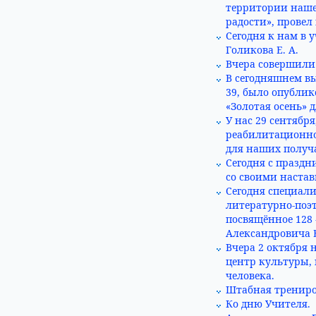
территории наше
радости», провел
Сегодня к нам в 
Голикова Е. А.
Вчера совершили 
В сегодняшнем вы
39, было опублик
«Золотая осень»
У нас 29 сентябр
реабилитационно
для наших получа
Сегодня с празд
со своими наста
Сегодня специал
литературно-поэт
посвящённое 128 
Александровича 
Вчера 2 октября
центр культуры,
человека.
Штабная трениро
Ко дню Учителя.