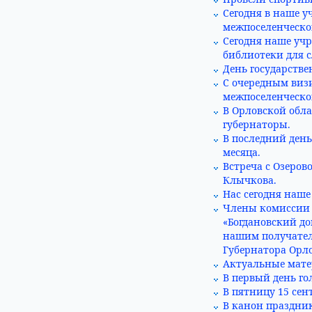
Сегодня в наше у
межпоселенческо
Сегодня наше уч
библиотеки для с
День государстве
С очередным виз
межпоселенческо
В Орловской обла
губернаторы.
В последний ден
месяца.
Встреча с Озеро
Клычкова.
Нас сегодня наше
Члены комиссии и
«Богдановский до
нашим получател
Губернатора Орло
Актуальные мате
В первый день го
В пятницу 15 сен
В канон праздни