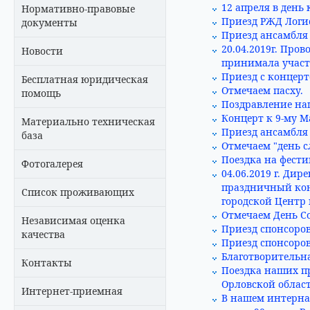
12 апреля в день
Нормативно-правовые
Приезд РЖД Логи
документы
Приезд ансамбля 
20.04.2019г. Про
Новости
принимала участ
Приезд с концерт
Бесплатная юридическая
Отмечаем пасху.
помощь
Поздравление на
Концерт к 9-му М
Материально техническая
Приезд ансамбля
база
Отмечаем "день 
Поездка на фести
Фотогалерея
04.06.2019 г. Ди
праздничный кон
Список проживающих
городской Центр
Отмечаем День С
Независимая оценка
Приезд спонсоров
качества
Приезд спонсоро
Благотворительн
Контакты
Поездка наших п
Орловской област
Интернет-приемная
В нашем интерна