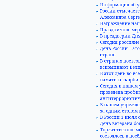
Информация об у
России отмечаетс
Александра Серг
Награждение наш
Праздничное меро
В преддверии Дн
Сегодня россияне
День России – эт
стране.
В странах постсо
вспоминают Вели
В этот день во в
памяти и скорби.
Сегодня в нашем
проведена профи
антитеррористич
В нашем учрежде
за одним столом
В России 1 июля
День ветерана бо
Торжественное м
состоялось в пос