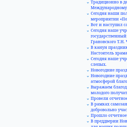
Традиционно в д
Международному
Сегодня наши по
мероприятии «Поб
Вот и наступил 
Сегодня наше уч
государственный
Грановского Т.Н
В канун праздни
Настоятель храм
Сегодня наше учр
слепых.
Новогодние празд
Новогодние празд
атмосферой благ
Выражаем благод
молодого получа
Провели отчетное
В рамках самоза
добровольно учас
Прошло отчетное 
В преддверии Нов
для наших получа