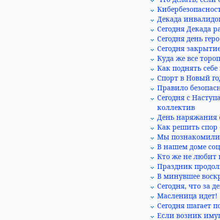
Кибербезопасност
Декада инвалидов
Сегодня Декада р
Сегодня день геро
Сегодня закрытие
Куда же все тороп
Как поднять себе
Спорт в Новый го
Правило безопасн
Сегодня с Насту
коллектив
День наряжания 
Как решить спор 
Мы познакомились
В нашем доме соц
Кто же не любит 
Праздник продол
В минувшее воскр
Сегодня, что за де
Масленица идет!
Сегодня шагает по
Если возник иму