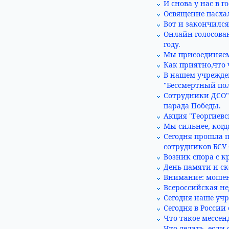
И снова у нас в 
Освящение пасха
Вот и закончилс
Онлайн-голосован
году.
Мы присоединяем
Как приятно,что 
В нашем учрежде
"Бессмертный пол
Сотрудники ДСО" 
парада Победы.
Акция "Георгиевс
Мы сильнее, ког
Сегодня прошла 
сотрудников БСУ
Возник спора с 
День памяти и ск
Внимание: мошен
Всероссийская не
Сегодня наше учр
Сегодня в России
Что такое мессе
Что делать, если