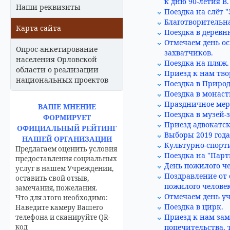
к дню 90-летия В
Наши реквизиты
Поездка на слёт 
Благотворительн
Карта сайта
Поездка в деревн
Отмечаем день о
Опрос-анкетирование
захватчиков.
населения Орловской
Поездка на пляж.
области о реализации
Приезд к нам тво
национальных проектов
Поездка в Природ
Поездка в монаст
Праздничное мер
ВАШЕ МНЕНИЕ
Поездка в музей-
ФОРМИРУЕТ
Приезд адвокатс
ОФИЦИАЛЬНЫЙ РЕЙТИНГ
Выборы 2019 года
НАШЕЙ ОРГАНИЗАЦИИ
Культурно-спорти
Предлагаем оценить условия
Поездка на "Парт
предоставления социальных
День пожилого че
услуг в нашем Учреждении,
Поздравление от
оставить свой отзыв,
пожилого человек
замечания, пожелания.
Отмечаем день уч
Что для этого необходимо:
Поездка в цирк.
Наведите камеру Вашего
Приезд к нам за
телефона и сканируйте QR-
код
попечительства, 