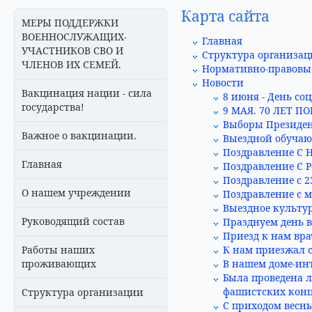
Карта сайта
МЕРЫ ПОДДЕРЖКИ
ВОЕННОСЛУЖАЩИХ-
Главная
УЧАСТНИКОВ СВО И
Структура организа
ЧЛЕНОВ ИХ СЕМЕЙ.
Нормативно-правовы
Новости
Вакцинация нации - сила
8 июня - День со
государства!
9 МАЯ. 70 ЛЕТ 
Выборы Президент
Важное о вакцинации.
Выездной обуча
Поздравление С 
Главная
Поздравление С Р
Поздравление с 2
О нашем учреждении
Поздравление с 
Выездное культу
Руководящий состав
Празднуем день в
Приезд к нам вра
Работы наших
К нам приезжал 
проживающих
В нашем доме-ин
Была проведена 
фашистских конц
Структура организации
С приходом весны