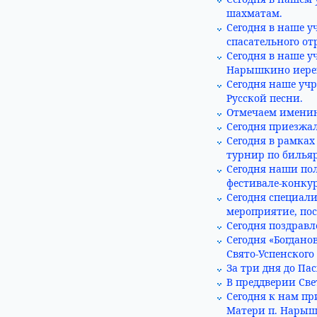
шахматам.
Сегодня в наше у
спасательного от
Сегодня в наше у
Нарышкино иерей
Сегодня наше уч
Русской песни.
Отмечаем имени
Сегодня приезжал
Сегодня в рамка
турнир по бильяр
Сегодня наши по
фестивале-конкур
Сегодня специал
мероприятие, по
Сегодня поздрав
Сегодня «Богдано
Свято-Успенского
За три дня до Па
В преддверии Све
Сегодня к нам пр
Матери п. Нарыш