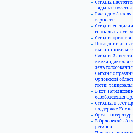
Сегодня настояте
Ладыгин посетил
Ежегодно 8 июля 
верности.
Сегодня специал
социальных услуг
Сегодня организо
Последний день 
именинники мес
Сегодня 2 август
инвалидов» для о
день голосования
Сегодня с празд
Орловской облас
гости: танцевал
В пгт. Нарышкин
освобождения Ор
Сегодня, в этот 
поддержке Компа
Орел - литератур
В Орловской обл
региона.
Провели спортивн