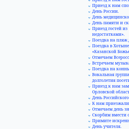
Приезд к нам спо
День России.
День медицинско
День памяти и ск
Приезд гостей из
недостатками».
Поездка на пляж
Поездка в Хотын
«Казанской Божь
Отмечаем Всерос
Встречаем музык
Поездка на конны
Вокальная групп
долголетия посе
Приезд к нам зам
Орловской облас
День Российского
К нам приезжали 
Отмечаем день з
Скорбим вмести с
Примите искренн
День учителя.