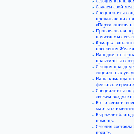
Сегодня в наш д
Сажаем свой меле
Специалисты соц
проживающих наш
«Партизанская п
Православная цер
почитаемых свят
Ярмарка запланир
населения Желез
Наш дом- интерн
практических от
Сегодня празднуе
социальных услуг
Наша команда на
фестивале среди л
Специалисты по 
свежем воздухе п
Вот и сегодня сп
майских именинн
Выражает благод
помощь.
Сегодня состояла
посад».