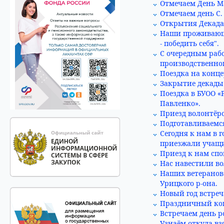
Отмечаем День М
Отмечаем день С.
Открытия Декада
Наши проживающи
- победить себя".
С очередным рабо
производственног
Поездка на конц
Закрытие декады
Поездка в БУОО 
Павленко».
Приезд волонтёро
Подготавливаемся
Сегодня к нам в 
приезжали учащие
Приезд к нам сп
Нас навестили во
Наших ветеранов
Урицкого р-она.
Новый год встреч
Праздничный кон
Встречаем день р
Узнаём откуда вз