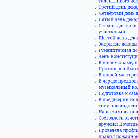
талантливого че
Третий день дека
Четвёртый день 
Пятый день дека
Сегодня для визи
участковый.
Шестой день дека
Закрытие декады
Гуманитарная по
День Конституци
В нашем храме, н
Протоиерей Дми
В нашей мастерск
В череде предно
музыкальный кол
Подготовка к са
В преддверии но
тему новогоднего
Наша зимняя ново
Состоялось отчет
вручены Почетны
Проведена профи
правил пожарной