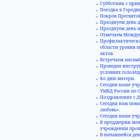
Субботник с при
Поездка в Городи
Покров Пресвято
Празднуем день д
Празднуем день н
Отмечаем Междун
Профилактическая
области уровня 
актов.
Встречаем ансам
Проведен инстру
условиях гололёд
Ко дню матери.
Сегодня наше учр
УМВД России по 
Поздравление с Д
Сегодня нам пом
любовь».
Сегодня наше уч
В преддверии ме
учреждении прош
В начавшейся дек