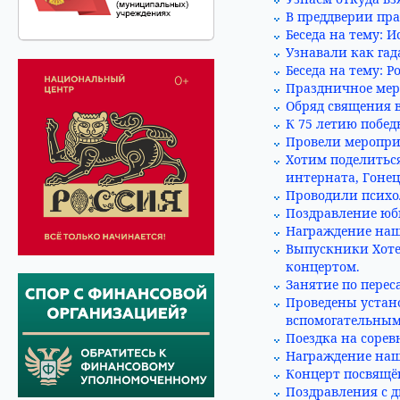
В преддверии пра
Беседа на тему: И
Узнавали как гад
Беседа на тему: Р
Праздничное мер
Обряд священия 
К 75 летию побед
Провели меропри
Хотим поделитьс
интерната, Гонец
Проводили психол
Поздравление юби
Награждение наше
Выпускники Хоте
концертом.
Занятие по перес
Проведены устан
вспомогательным
Поездка на сорев
Награждение наш
Концерт посвящё
Поздравления с д