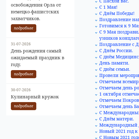
С Пасхой вас.
освобождения Орла от
С 1 Мая!
немецко-фашистских
С Днём Победы!
захватчиков.
Поздравление на
Готовимся к 9 Ма
подробнее
С 9 Мая поздрав
узников концлаге
31-07-2026
Поздравление с Д
С Днём России.
День рождения самый
С днём Медицинс
ожидаемый праздник в
День памяти.
году.
С днём семьи.
подробнее
Провели меропри
Отмечаем всемир
Отмечаем день р
30-07-2026
1 октября отмеч
Кулинарный кружок
Отмечаем Покров
Отмечаем день Б
подробнее
С Международным
С Днём матери.
Международный д
Новый 2021 год к
С Новым 2021 год