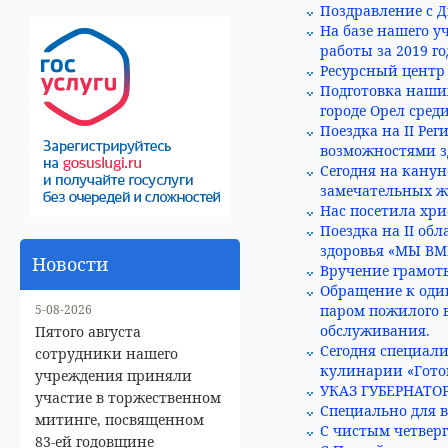
Поздравление с Д
На базе нашего у
работы за 2019 го
Ресурсный центр 
Подготовка наши
городе Орел сред
Поездка на II Р
возможностями з
Сегодня на кану
замечательных 
Нас посетила хри
Поездка на II о
здоровья «МЫ ВМ
Новости
Вручение грамоты
Обращение к оди
5-08-2026
паром пожилого в
обслуживания.
Пятого августа
Сегодня специал
сотрудники нашего
кулинарии «Готов
учреждения приняли
УКАЗ ГУБЕРНАТОРА
участие в торжественном
Специально для 
митинге, посвященном
С чистым четверг
83-ей годовщине