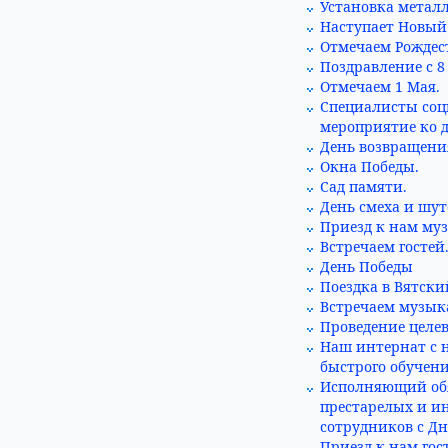
Установка метал
Наступает Новый 
Отмечаем Рождест
Поздравление с 8
Отмечаем 1 Мая.
Специалисты соц
мероприятие ко 
День возвращения
Окна Победы.
Сад памяти.
День смеха и шут
Приезд к нам муз
Встречаем гостей
День Победы
Поездка в Вятски
Встречаем музык
Проведение целев
Наш интернат с 
быстрого обучени
Исполняющий обя
престарелых и и
сотрудников с Д
Приезд к нам гос