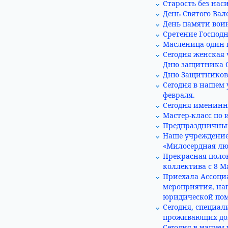
Старость без нас
День Святого Вал
День памяти вои
Сретение Господн
Масленица-один и
Сегодня женская
Дню защитника О
Дню Защитников 
Сегодня в нашем
февраля.
Сегодня именинн
Мастер-класс по 
Предпраздничный
Наше учреждени
«Милосердная лю
Прекрасная поло
коллектива с 8 М
Приехала Ассоци
мероприятия, на
юридической по
Сегодня, специал
проживающих дом
Сегодня в нашем