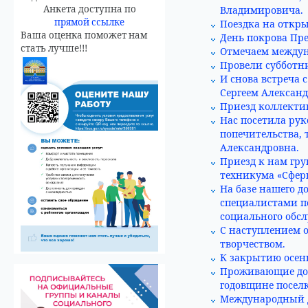
Анкета доступна по
Владимировича.
прямой ссылке
Поездка на откр
Ваша оценка поможет нам
День покрова Пре
стать лучше!!!
Отмечаем междун
Провели субботн
И снова встреча 
Сергеем Алексан
Приезд коллекти
Нас посетила ру
попечительства, 
Александровна.
Приезд к нам гру
техникума «Сферы
На базе нашего 
специалистами п
социального обс
С наступлением 
творчеством.
К закрытию осенн
Проживающие дом
годовщине посел
Международный д