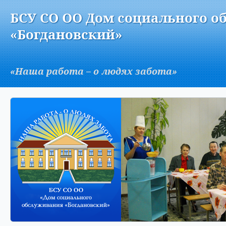
Версия для слабовидящих:
Изображения:
Вкл
БСУ СО ОО Дом социального о
A
«Богдановский»
«Наша работа – о людях забота»