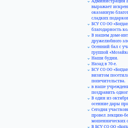
Администрация Б
выражает искрен
оказанную благо
сладких подарков
БСУ СО ОО «Богд
благодарность к
В нашем доме-ин
дружелюбного эл
Осенний бал с у
группой «Мозайка
Наши будни.
Назад в 70-е.
БСУ СО ОО «Богда
визитом посетил
попечительства.
в наше учреждени
поздравить одног
В один из октябр
осенние дары пр
Сегодня участко
провел лекцию-б
мошеннических с
В БСУ СО ОО «Бо