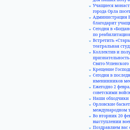
Учащиеся монаст
города Орла посе
Администрация Б
благодарит учащ
Сегодня в «Богда
по реабилитацион
Встретить «Стар
театральная студ
Коллектив и пол
признательность
Свято-Успенского
Крещение Господ
Сегодня в послед
именинников мес
Ежегодно 2 февра
советскими войс
Наши обходчики п
Орловские баскет
международном т
Во вторник 20 ф
выступлении вое
Поздравляем вас 