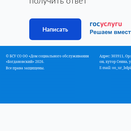
получить ответ
Написать
© БСУ СО ОО «Дом социального обслуживания
Адрес: 303911, Ор
«Богдановский» 2026.
он, хутор Сеина, у
E-mail:
oo_ur_bdpi
Все права защищены.