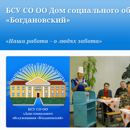
Версия для слабовидящих:
Изображения:
Вкл
БСУ СО ОО Дом социального о
A
«Богдановский»
«Наша работа – о людях забота»