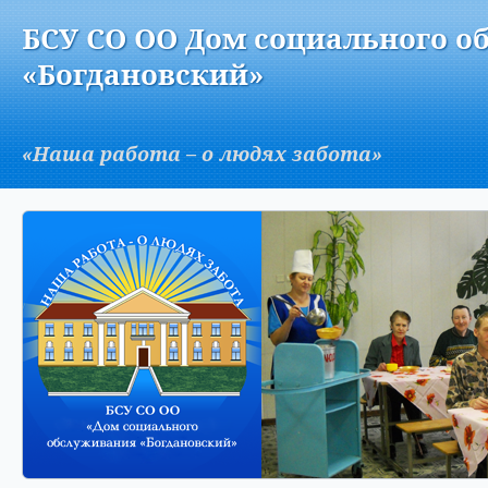
Версия для слабовидящих:
Изображения:
Вкл
БСУ СО ОО Дом социального о
A
«Богдановский»
«Наша работа – о людях забота»