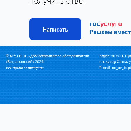
получить ответ
Написать
© БСУ СО ОО «Дом социального обслуживания
Адрес: 303911, Ор
«Богдановский» 2026.
он, хутор Сеина, у
E-mail:
oo_ur_bdpi
Все права защищены.