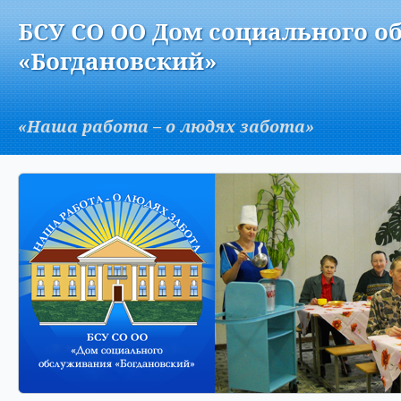
Версия для слабовидящих:
Изображения:
Вкл
БСУ СО ОО Дом социального о
A
«Богдановский»
«Наша работа – о людях забота»