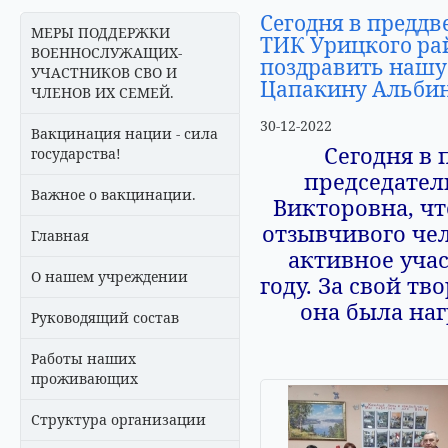
Сегодня в преддв
МЕРЫ ПОДДЕРЖКИ
ТИК Урицкого ра
ВОЕННОСЛУЖАЩИХ-
поздравить нашу 
УЧАСТНИКОВ СВО И
Цапакину Альбин
ЧЛЕНОВ ИХ СЕМЕЙ.
30-12-2022
Вакцинация нации - сила
Сегодня в 
государства!
председател
Важное о вакцинации.
Викторовна, чт
отзывчивого че
Главная
активное уча
О нашем учреждении
году. За свой т
она была на
Руководящий состав
Работы наших
проживающих
Структура организации