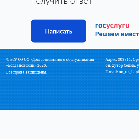
получить ответ
Написать
© БСУ СО ОО «Дом социального обслуживания
Адрес: 303911, Ор
«Богдановский» 2026.
он, хутор Сеина, у
E-mail:
oo_ur_bdpi
Все права защищены.