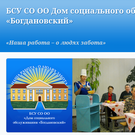
Версия для слабовидящих:
Изображения:
Вкл
БСУ СО ОО Дом социального о
A
«Богдановский»
«Наша работа – о людях забота»