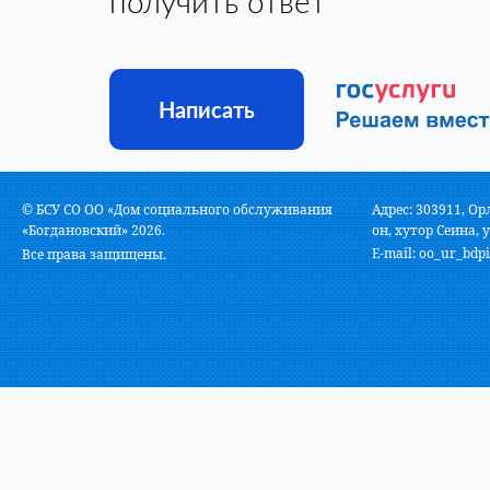
получить ответ
Написать
© БСУ СО ОО «Дом социального обслуживания
Адрес: 303911, Ор
«Богдановский» 2026.
он, хутор Сеина, у
E-mail:
oo_ur_bdpi
Все права защищены.