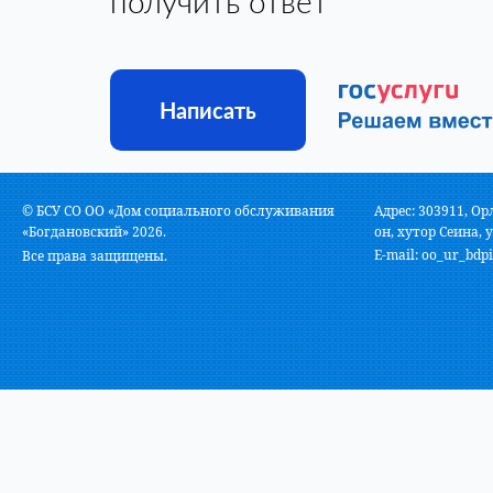
получить ответ
Написать
© БСУ СО ОО «Дом социального обслуживания
Адрес: 303911, Ор
«Богдановский» 2026.
он, хутор Сеина, у
E-mail:
oo_ur_bdpi
Все права защищены.