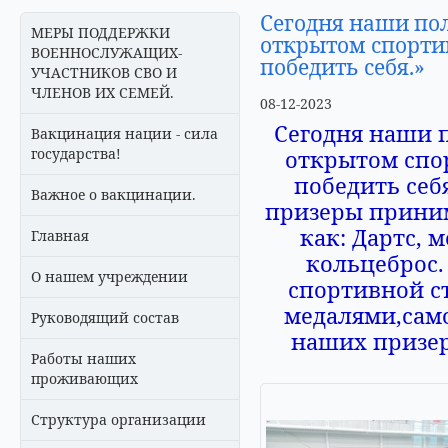
Сегодня наши по
МЕРЫ ПОДДЕРЖКИ
открытом спорти
ВОЕННОСЛУЖАЩИХ-
победить себя.»
УЧАСТНИКОВ СВО И
ЧЛЕНОВ ИХ СЕМЕЙ.
08-12-2023
Сегодня наши п
Вакцинация нации - сила
государства!
открытом спо
победить себ
Важное о вакцинации.
призеры приним
как: Дартс, 
Главная
кольцеброс.
О нашем учреждении
спортивной с
медалями,само
Руководящий состав
наших призер
Работы наших
проживающих
Структура организации