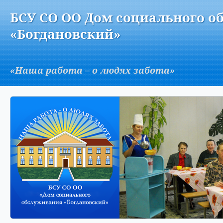
Версия для слабовидящих:
Изображения:
Вкл
БСУ СО ОО Дом социального о
A
«Богдановский»
«Наша работа – о людях забота»