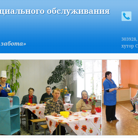
A
Изображения:
Размер шрифта:
Вкл
Выкл
A
оциального обслуживания
303928,
 забота»
хутор С