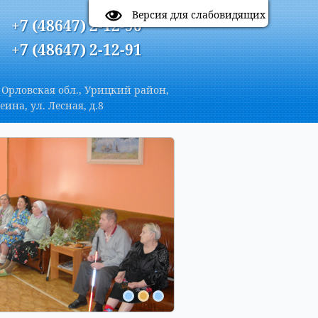
A
Цветовая схема:
A
A
A
Версия для слабовидящих
+7 (48647) 2-12-90
+7 (48647) 2-12-91
 Орловская обл., Урицкий район,
еина, ул. Лесная, д.8