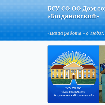
Версия для слабовидящих:
БСУ СО ОО Дом с
A
«Богдановский»
«Наша работа – о людях