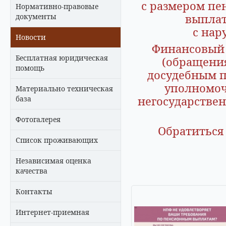
с размером пен
Нормативно-правовые
выплат
документы
с нару
Новости
Финансовый
Бесплатная юридическая
(обращения
помощь
досудебным п
уполномоч
Материально техническая
негосударствен
база
Фотогалерея
Обратиться 
Список проживающих
Независимая оценка
качества
Контакты
Интернет-приемная