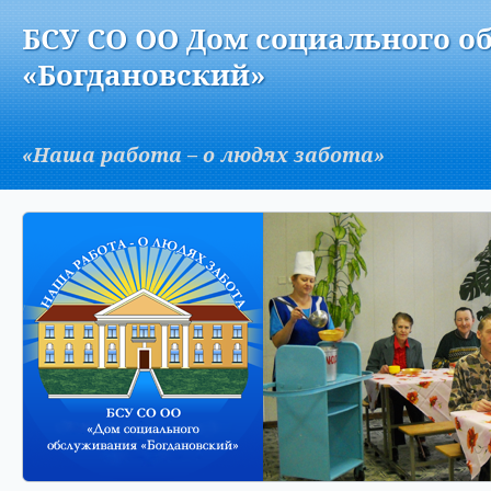
Версия для слабовидящих:
Изображения:
Вкл
БСУ СО ОО Дом социального о
A
«Богдановский»
«Наша работа – о людях забота»