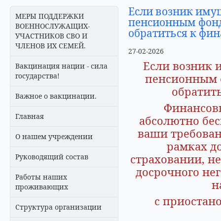
Если возник иму
МЕРЫ ПОДДЕРЖКИ
пенсионным фон
ВОЕННОСЛУЖАЩИХ-
обратиться к фи
УЧАСТНИКОВ СВО И
ЧЛЕНОВ ИХ СЕМЕЙ.
27-02-2026
Если возник 
Вакцинация нации - сила
государства!
пенсионным 
обратит
Важное о вакцинации.
Финансовы
Главная
абсолютно бес
ваши требован
О нашем учреждении
рамках д
страховании, н
Руководящий состав
досрочного не
Работы наших
н
проживающих
с приостано
Структура организации