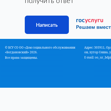
получить ответ
Написать
© БСУ СО ОО «Дом социального обслуживания
Адрес: 303911, Ор
«Богдановский» 2026.
он, хутор Сеина, у
E-mail:
oo_ur_bdpi
Все права защищены.