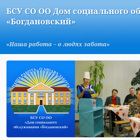
Версия для слабовидящих:
Изображения:
Вкл
БСУ СО ОО Дом социального о
A
«Богдановский»
«Наша работа – о людях забота»