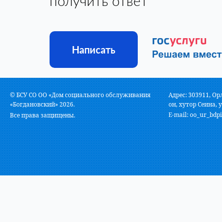
получить ответ
Написать
© БСУ СО ОО «Дом социального обслуживания
Адрес: 303911, Ор
«Богдановский» 2026.
он, хутор Сеина, у
E-mail:
oo_ur_bdpi
Все права защищены.