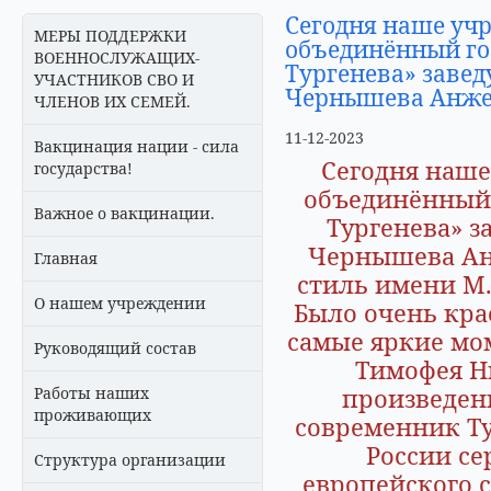
Сегодня наше уч
МЕРЫ ПОДДЕРЖКИ
объединённый го
ВОЕННОСЛУЖАЩИХ-
Тургенева» завед
УЧАСТНИКОВ СВО И
Чернышева Анже
ЧЛЕНОВ ИХ СЕМЕЙ.
11-12-2023
Вакцинация нации - сила
Сегодня наш
государства!
объединённый 
Важное о вакцинации.
Тургенева» з
Чернышева Анж
Главная
стиль имени М.
О нашем учреждении
Было очень кра
самые яркие мо
Руководящий состав
Тимофея Н
произведен
Работы наших
проживающих
современник Ту
России се
Структура организации
европейского 