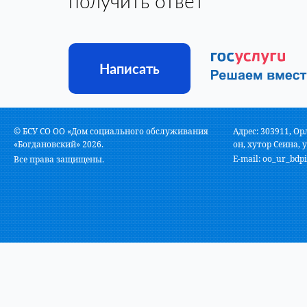
получить ответ
Написать
© БСУ СО ОО «Дом социального обслуживания
Адрес: 303911, Ор
«Богдановский» 2026.
он, хутор Сеина, у
E-mail:
oo_ur_bdpi
Все права защищены.