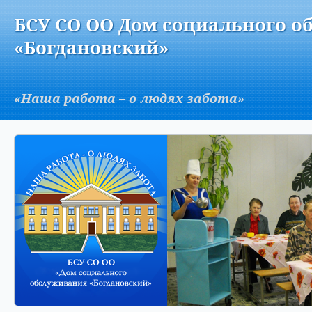
Версия для слабовидящих:
Изображения:
Вкл
БСУ СО ОО Дом социального о
A
«Богдановский»
«Наша работа – о людях забота»