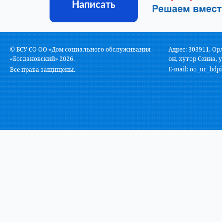
Написать
© БСУ СО ОО «Дом социального обслуживания
Адрес: 303911, Ор
«Богдановский» 2026.
он, хутор Сеина, у
E-mail:
oo_ur_bdpi
Все права защищены.