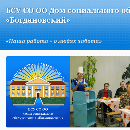
Версия для слабовидящих:
Изображения:
Вкл
БСУ СО ОО Дом социального о
A
«Богдановский»
«Наша работа – о людях забота»