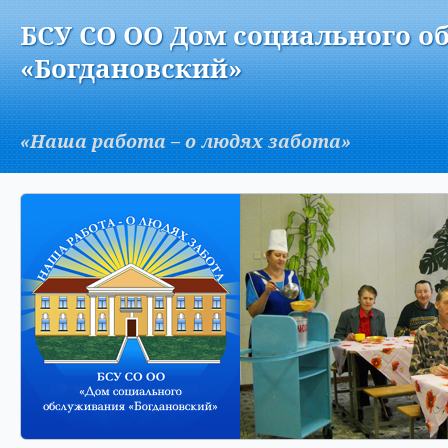
Версия для слабовидящих:
Изображения:
Вкл
БСУ СО ОО Дом социального о
A
«Богдановский»
«Наша работа – о людях забота»