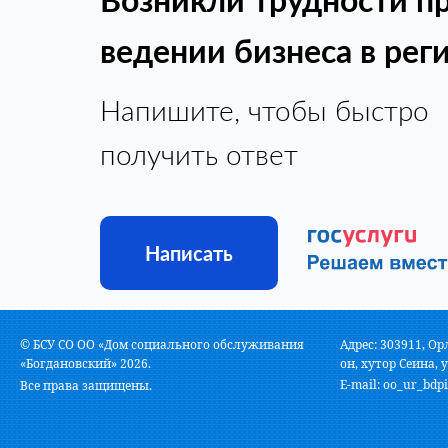
ведении бизнеса в рег
Напишите, чтобы быстро
получить ответ
Написать
© БСУ СО ОО «Дом социального обслуживания
Адрес: 303911, Ор
«Богдановский» 2026.
он, хутор Сеина, у
E-mail:
oo_ur_bdpi
Все права защищены.