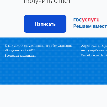
получить ответ
Написать
© БСУ СО ОО «Дом социального обслуживания
Адрес: 303911, Ор
«Богдановский» 2026.
он, хутор Сеина, у
E-mail:
oo_ur_bdpi
Все права защищены.