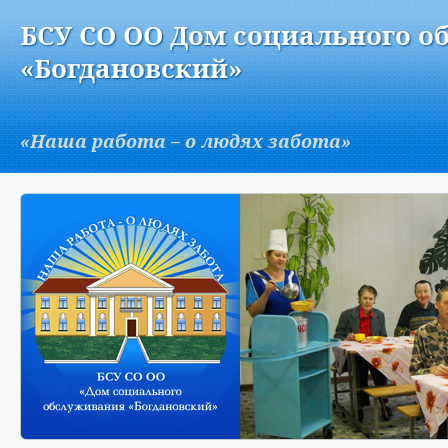
Версия для слабовидящих:
Изображения:
Вкл
БСУ СО ОО Дом социального о
A
«Богдановский»
«Наша работа – о людях забота»