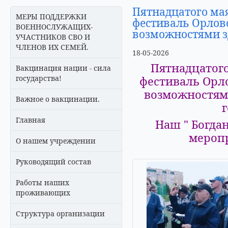
Пятнадцатого ма
МЕРЫ ПОДДЕРЖКИ
фестиваль Орлов
ВОЕННОСЛУЖАЩИХ-
возможностями з
УЧАСТНИКОВ СВО И
ЧЛЕНОВ ИХ СЕМЕЙ.
18-05-2026
Пятнадцатог
Вакцинация нации - сила
государства!
фестиваль Орл
возможностями
Важное о вакцинации.
г
Главная
Наш " Богда
меропр
О нашем учреждении
Руководящий состав
Работы наших
проживающих
Структура организации