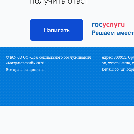
получить ответ
Написать
© БСУ СО ОО «Дом социального обслуживания
Адрес: 303911, Ор
«Богдановский» 2026.
он, хутор Сеина, у
E-mail:
oo_ur_bdpi
Все права защищены.