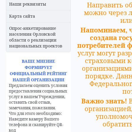
Направить о
Наши реквизиты
можно через 
Карта сайта
или
Опрос-анкетирование
Напоминаем, ч
населения Орловской
создана гос
области о реализации
потребителей 
национальных проектов
услуг могут ра
страховыми 
ВАШЕ МНЕНИЕ
организациям
ФОРМИРУЕТ
ОФИЦИАЛЬНЫЙ РЕЙТИНГ
порядке. Дан
НАШЕЙ ОРГАНИЗАЦИИ
Федеральног
Предлагаем оценить условия
по
предоставления социальных
услуг в нашем Учреждении,
Важно знать!
В
оставить свой отзыв,
организацией
замечания, пожелания.
Что для этого необходимо:
уполномо
Наведите камеру Вашего
обратит
телефона и сканируйте QR-
код