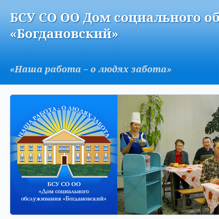
Версия для слабовидящих:
Изображения:
Вкл
БСУ СО ОО Дом социального о
A
«Богдановский»
«Наша работа – о людях забота»