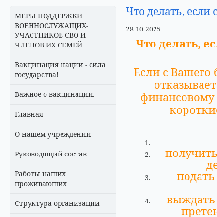
Что делать, если
МЕРЫ ПОДДЕРЖКИ
ВОЕННОСЛУЖАЩИХ-
28-10-2025
УЧАСТНИКОВ СВО И
Что делать, е
ЧЛЕНОВ ИХ СЕМЕЙ.
Вакцинация нации - сила
Если с Вашего 
государства!
отказывает
Важное о вакцинации.
финансовому 
коротки
Главная
О нашем учреждении
получить
Руководящий состав
д
подат
Работы наших
проживающих
выждать 
Структура организации
претен