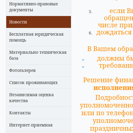
Нормативно-правовые
если В
документы
обращен
Новости
числе при
дождаться
Бесплатная юридическая
помощь
В Вашем обр
Материально техническая
должны бы
база
требовани
Фотогалерея
Решение фина
Список проживающих
исполнени
Независимая оценка
Подробнос
качества
уполномоченно
или по телефо
Контакты
уполномоч
Интернет-приемная
праздничных 