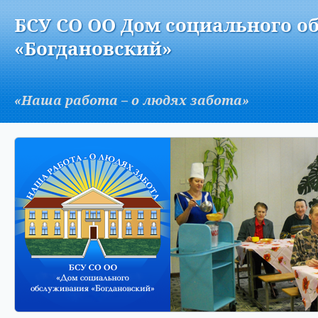
Версия для слабовидящих:
Изображения:
Вкл
БСУ СО ОО Дом социального о
A
«Богдановский»
«Наша работа – о людях забота»