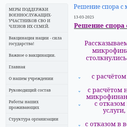
Решение спора с 
МЕРЫ ПОДДЕРЖКИ
ВОЕННОСЛУЖАЩИХ-
13-03-2025
УЧАСТНИКОВ СВО И
Решение спора 
ЧЛЕНОВ ИХ СЕМЕЙ.
Вакцинация нации - сила
Рассказывае
государства!
микрофина
Важное о вакцинации.
столкнулись
Главная
с расчётом
О нашем учреждении
с расчётом 
Руководящий состав
микрофинанс
Работы наших
с отказом
проживающих
услуги
Структура организации
с отказом в