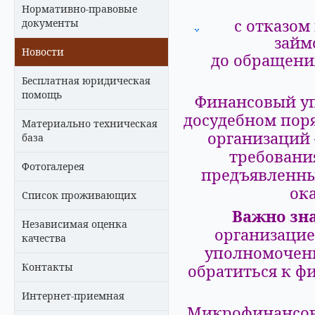
Нормативно-правовые
с отказом
документы
займ
Новости
до обращения
Бесплатная юридическая
помощь
Финансовый уп
досудебном пор
Материально техническая
организаций
база
требовани
Фотогалерея
предъявленны
ок
Список проживающих
Важно зна
Независимая оценка
организаци
качества
уполномочен
Контакты
обратиться к 
Интернет-приемная
Микрофинансов