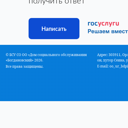
получить ответ
Написать
© БСУ СО ОО «Дом социального обслуживания
Адрес: 303911, Ор
«Богдановский» 2026.
он, хутор Сеина, у
E-mail:
oo_ur_bdpi
Все права защищены.