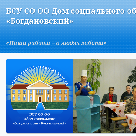
Версия для слабовидящих:
Изображения:
Вкл
БСУ СО ОО Дом социального о
A
«Богдановский»
«Наша работа – о людях забота»