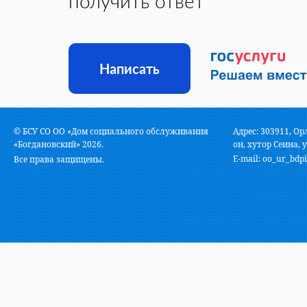
получить ответ
Написать
© БСУ СО ОО «Дом социального обслуживания
Адрес: 303911, Ор
«Богдановский» 2026.
он, хутор Сеина, у
E-mail:
oo_ur_bdpi
Все права защищены.