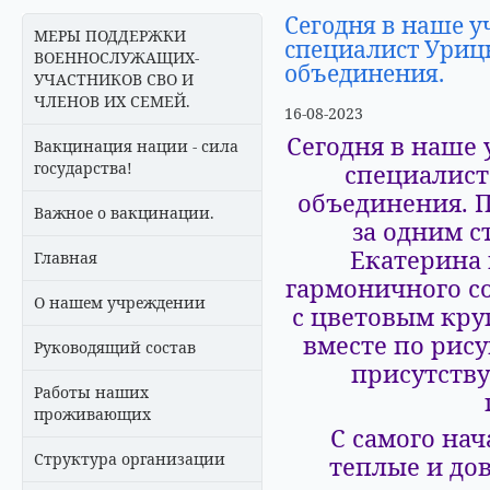
Сегодня в наше у
МЕРЫ ПОДДЕРЖКИ
специалист Уриц
ВОЕННОСЛУЖАЩИХ-
объединения.
УЧАСТНИКОВ СВО И
ЧЛЕНОВ ИХ СЕМЕЙ.
16-08-2023
Сегодня в наше
Вакцинация нации - сила
государства!
специалист
объединения. П
Важное о вакцинации.
за одним с
Екатерина
Главная
гармоничного со
О нашем учреждении
с цветовым кру
вместе по рису
Руководящий состав
присутству
Работы наших
проживающих
С самого на
Структура организации
теплые и до