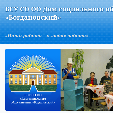
Версия для слабовидящих:
Изображения:
Вкл
БСУ СО ОО Дом социального о
A
«Богдановский»
«Наша работа – о людях забота»