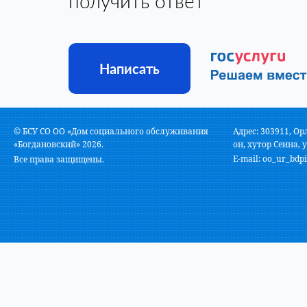
получить ответ
Написать
© БСУ СО ОО «Дом социального обслуживания
Адрес: 303911, Ор
«Богдановский» 2026.
он, хутор Сеина, у
E-mail:
oo_ur_bdpi
Все права защищены.