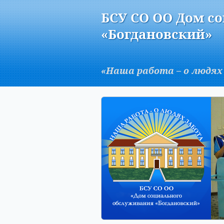
Версия для слабовидящих:
БСУ СО ОО Дом с
A
«Богдановский»
«Наша работа – о людях