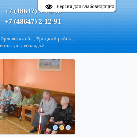
A
Цветовая схема:
A
A
A
Версия для слабовидящих
+7 (48647) 2-12-90
+7 (48647) 2-12-91
 Орловская обл., Урицкий район,
еина, ул. Лесная, д.8