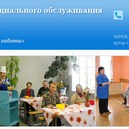
A
Изображения:
Размер шрифта:
Вкл
Выкл
A
оциального обслуживания
303928,
 забота»
хутор С