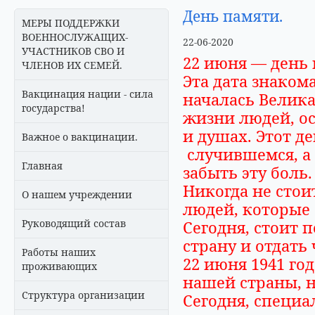
День памяти.
МЕРЫ ПОДДЕРЖКИ
ВОЕННОСЛУЖАЩИХ-
22-06-2020
УЧАСТНИКОВ СВО И
22 июня — день
ЧЛЕНОВ ИХ СЕМЕЙ.
Эта дата знаком
Вакцинация нации - сила
началась Велика
государства!
жизни людей, о
и душах. Этот д
Важное о вакцинации.
случившемся, а 
Главная
забыть эту боль.
Никогда не стои
О нашем учреждении
людей, которые с
Руководящий состав
Сегодня, стоит 
страну и отдать
Работы наших
22 июня 1941 го
проживающих
нашей страны, 
Структура организации
Сегодня, специ