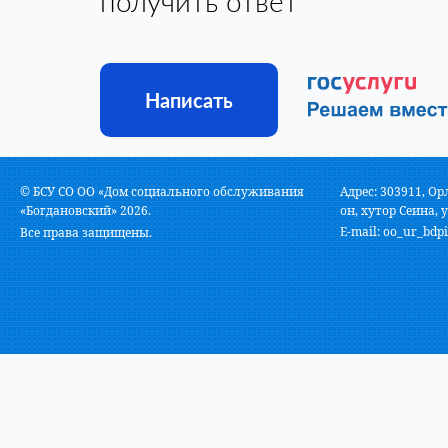
получить ответ
Написать
© БСУ СО ОО «Дом социального обслуживания
Адрес: 303911, Ор
«Богдановский» 2026.
он, хутор Сеина, у
E-mail:
oo_ur_bdpi
Все права защищены.