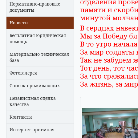
отделения пров
Нормативно-правовые
памяти и скорб
документы
минутой молчан
Новости
В сердцах навеки
Мы за Победу бл
Бесплатная юридическая
помощь
В то утро начала
За мир солдаты 
Материально техническая
Так не забудем ж
база
Тот день, тот ча
Фотогалерея
За что сражались
За жизнь, за ми
Список проживающих
Независимая оценка
качества
Контакты
Интернет-приемная