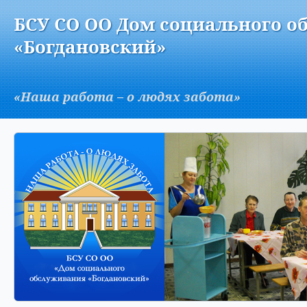
Версия для слабовидящих:
Изображения:
Вкл
БСУ СО ОО Дом социального о
A
«Богдановский»
«Наша работа – о людях забота»