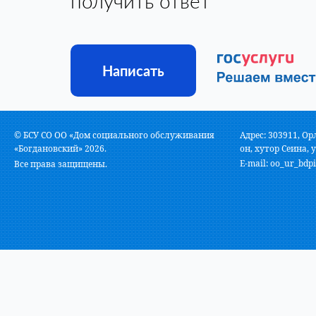
получить ответ
Написать
© БСУ СО ОО «Дом социального обслуживания
Адрес: 303911, Ор
«Богдановский» 2026.
он, хутор Сеина, у
E-mail:
oo_ur_bdpi
Все права защищены.