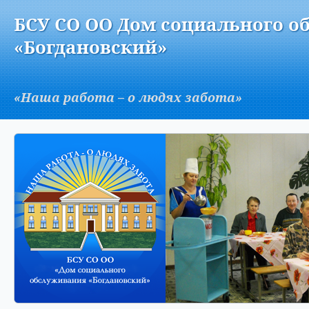
Версия для слабовидящих:
Изображения:
Вкл
БСУ СО ОО Дом социального о
A
«Богдановский»
«Наша работа – о людях забота»