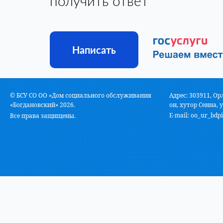
получить ответ
Написать
© БСУ СО ОО «Дом социального обслуживания
Адрес: 303911, Ор
«Богдановский» 2026.
он, хутор Сеина, у
E-mail:
oo_ur_bdpi
Все права защищены.