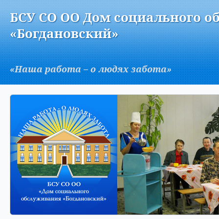
Версия для слабовидящих:
Изображения:
Вкл
БСУ СО ОО Дом социального о
A
«Богдановский»
«Наша работа – о людях забота»