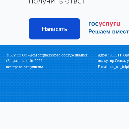
получить ответ
Написать
© БСУ СО ОО «Дом социального обслуживания
Адрес: 303911, Ор
«Богдановский» 2026.
он, хутор Сеина, у
E-mail:
oo_ur_bdpi
Все права защищены.