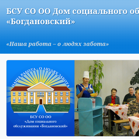
Версия для слабовидящих:
Изображения:
Вкл
БСУ СО ОО Дом социального о
A
«Богдановский»
«Наша работа – о людях забота»