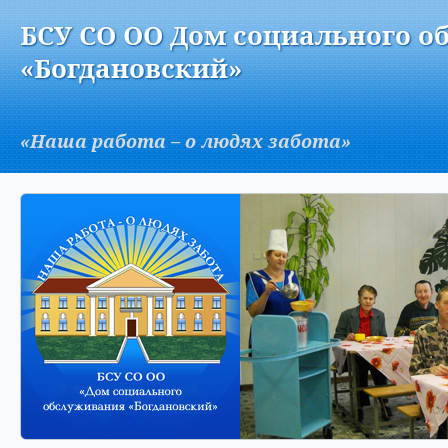
Версия для слабовидящих:
Изображения:
Вкл
БСУ СО ОО Дом социального о
A
«Богдановский»
«Наша работа – о людях забота»