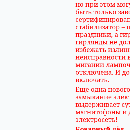
но при этом мо
быть только зав
сертифицирован
стабилизатор –
праздники, а г
гирлянды не до
избежать излиш
неисправности 
мигании лампоч
отключена. И до
включать.
Еще одна новог
замыкание элект
выдерживает су
магнитофоны и 
электросеть!
Коварный лёд