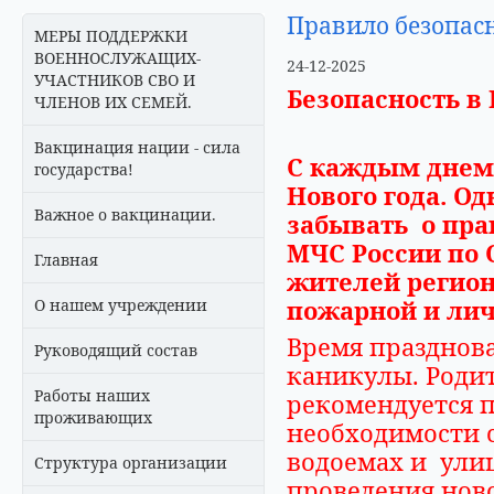
Правило безопасн
МЕРЫ ПОДДЕРЖКИ
ВОЕННОСЛУЖАЩИХ-
24-12-2025
УЧАСТНИКОВ СВО И
Безопасность в
ЧЛЕНОВ ИХ СЕМЕЙ.
Вакцинация нации - сила
С каждым днем
государства!
Нового года. Од
Важное о вакцинации.
забывать о пра
МЧС России по 
Главная
жителей регион
пожарной и лич
О нашем учреждении
Время празднова
Руководящий состав
каникулы. Родит
Работы наших
рекомендуется п
проживающих
необходимости 
водоемах и улиц
Структура организации
проведения ново