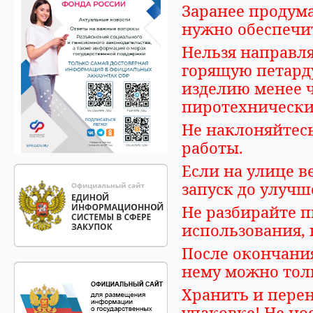
Заранее продума
нужно обеспечит
Нельзя направля
горящую петарду
изделию менее ч
пиротехнически
Не наклоняйтесь
работы.
Если на улице в
запуск до улучш
Не разбирайте п
использования, 
После окончания
нему можно толь
Хранить и перен
упаковке! Не но