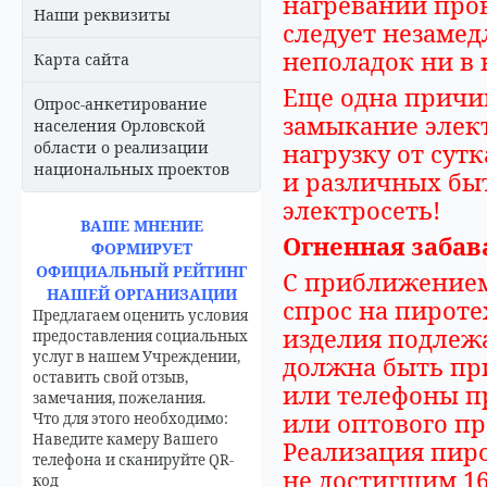
нагревании пров
Наши реквизиты
следует незамед
неполадок ни в 
Карта сайта
Еще одна причи
Опрос-анкетирование
замыкание элек
населения Орловской
области о реализации
нагрузку от су
национальных проектов
и различных бы
электросеть!
ВАШЕ МНЕНИЕ
Огненная забав
ФОРМИРУЕТ
ОФИЦИАЛЬНЫЙ РЕЙТИНГ
С приближением
НАШЕЙ ОРГАНИЗАЦИИ
спрос на пирот
Предлагаем оценить условия
изделия подлеж
предоставления социальных
услуг в нашем Учреждении,
должна быть пр
оставить свой отзыв,
или телефоны п
замечания, пожелания.
или оптового пр
Что для этого необходимо:
Наведите камеру Вашего
Реализация пир
телефона и сканируйте QR-
не достигшим 16
код