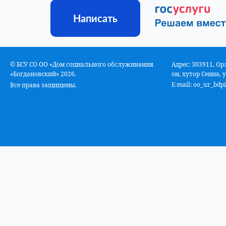
Написать
© БСУ СО ОО «Дом социального обслуживания
Адрес: 303911, Ор
«Богдановский» 2026.
он, хутор Сеина, у
E-mail:
oo_ur_bdpi
Все права защищены.