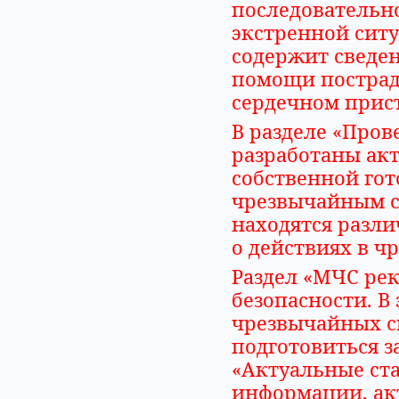
последовательн
экстренной сит
содержит сведен
помощи пострад
сердечном прист
В разделе «Пров
разработаны ак
собственной гот
чрезвычайным си
находятся разл
о действиях в ч
Раздел «МЧС ре
безопасности. В
чрезвычайных си
подготовиться з
«Актуальные ст
информации, ак