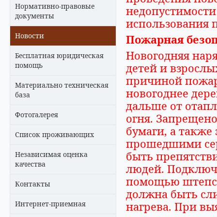
Нормативно-правовые
недопустимости 
документы
использования 
Новости
Пожарная безоп
Новогодняя наря
Бесплатная юридическая
помощь
детей и взрослы
причиной пожар
Материально техническая
новогоднее дер
база
дальше от отап
Фотогалерея
огня. Запрещено
бумаги, а также
Список проживающих
прошедшими сер
быть препятстви
Независимая оценка
качества
людей. Подключ
помощью штепсе
Контакты
должна быть сл
Интернет-приемная
нагрева. При в