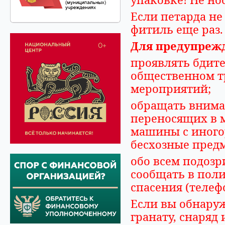
Если петарда не
фитиль еще раз.
Для предупрежд
проявлять бдите
общественном т
мероприятий;
обращать внима
переносящих в м
машины с иного
бесхозные пред
обо всем подоз
сообщать в поли
спасения (телефо
Если вы обнару
гранату, снаряд