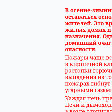
В осенне-зимни
оставаться осн
жителей. Это в
жилых домах и
назначения. Одн
домашний очаг
опасности.
Пожары чаще все
в кирпичной кла
растопки горюч
выпадения из то
пожарах гибнут
угарными газам
Каждая печь пре
Печи и дымоход
а возле отопит