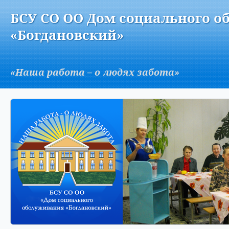
Версия для слабовидящих:
Изображения:
Вкл
БСУ СО ОО Дом социального о
A
«Богдановский»
«Наша работа – о людях забота»