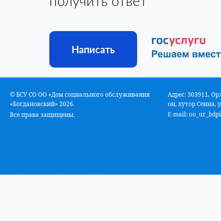
получить ответ
Написать
© БСУ СО ОО «Дом социального обслуживания
Адрес: 303911, Ор
«Богдановский» 2026.
он, хутор Сеина, у
E-mail:
oo_ur_bdpi
Все права защищены.