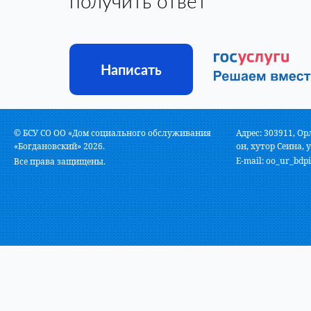
получить ответ
Написать
© БСУ СО ОО «Дом социального обслуживания
Адрес: 303911, Ор
«Богдановский» 2026.
он, хутор Сеина, у
E-mail:
oo_ur_bdpi
Все права защищены.