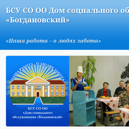
Версия для слабовидящих:
Изображения:
Вкл
БСУ СО ОО Дом социального о
A
«Богдановский»
«Наша работа – о людях забота»