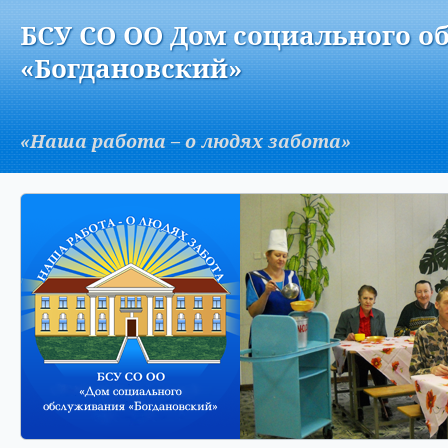
Версия для слабовидящих:
Изображения:
Вкл
БСУ СО ОО Дом социального о
A
«Богдановский»
«Наша работа – о людях забота»