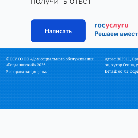
получить ответ
Написать
© БСУ СО ОО «Дом социального обслуживания
Адрес: 303911, Ор
«Богдановский» 2026.
он, хутор Сеина, у
E-mail:
oo_ur_bdpi
Все права защищены.