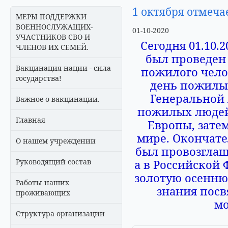
1 октября отмеч
МЕРЫ ПОДДЕРЖКИ
ВОЕННОСЛУЖАЩИХ-
01-10-2020
УЧАСТНИКОВ СВО И
Сегодня 01.10.
ЧЛЕНОВ ИХ СЕМЕЙ.
был проведен
Вакцинация нации - сила
пожилого чело
государства!
день пожилы
Генеральной 
Важное о вакцинации.
пожилых людей
Главная
Европы, затем
мире. Окончат
О нашем учреждении
был провозглаш
Руководящий состав
а в Российской 
золотую осеннюю
Работы наших
знания посв
проживающих
мо
Структура организации