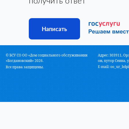
получить ответ
Написать
© БСУ СО ОО «Дом социального обслуживания
Адрес: 303911, Ор
«Богдановский» 2026.
он, хутор Сеина, у
E-mail:
oo_ur_bdpi
Все права защищены.