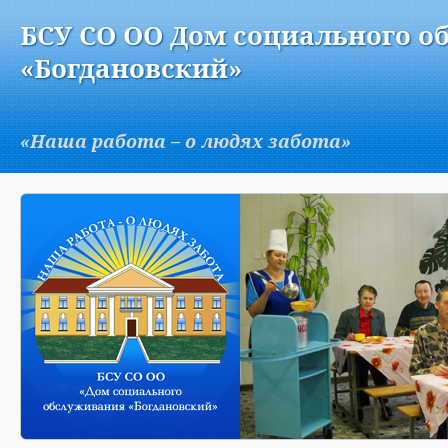
Версия для слабовидящих:
Изображения:
Вкл
БСУ СО ОО Дом социального о
A
«Богдановский»
«Наша работа – о людях забота»