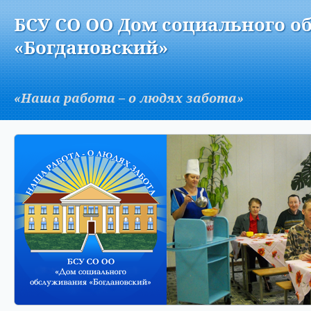
Версия для слабовидящих:
Изображения:
Вкл
БСУ СО ОО Дом социального о
A
«Богдановский»
«Наша работа – о людях забота»