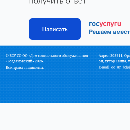
получить ответ
Написать
© БСУ СО ОО «Дом социального обслуживания
Адрес: 303911, Ор
«Богдановский» 2026.
он, хутор Сеина, у
E-mail:
oo_ur_bdpi
Все права защищены.