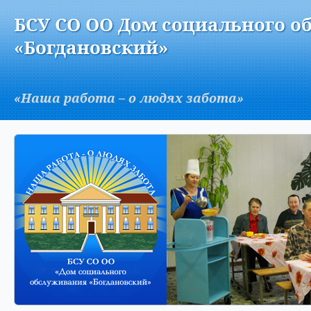
Версия для слабовидящих:
Изображения:
Вкл
БСУ СО ОО Дом социального о
A
«Богдановский»
«Наша работа – о людях забота»