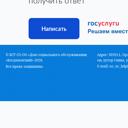
получить ответ
Написать
© БСУ СО ОО «Дом социального обслуживания
Адрес: 303911, Ор
«Богдановский» 2026.
он, хутор Сеина, у
E-mail:
oo_ur_bdpi
Все права защищены.