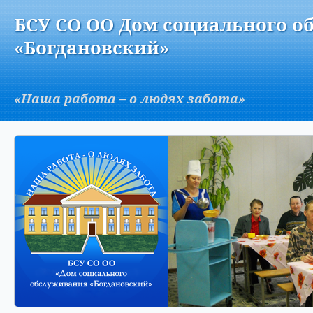
Версия для слабовидящих:
Изображения:
Вкл
БСУ СО ОО Дом социального о
A
«Богдановский»
«Наша работа – о людях забота»