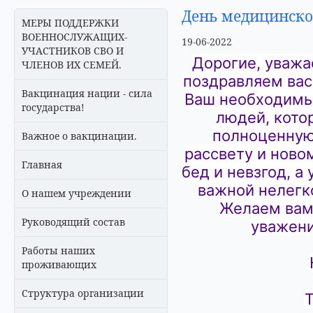
День медицинско
МЕРЫ ПОДДЕРЖКИ
ВОЕННОСЛУЖАЩИХ-
19-06-2022
УЧАСТНИКОВ СВО И
Дорогие, уважа
ЧЛЕНОВ ИХ СЕМЕЙ.
поздравляем вас
Вакцинация нации - сила
Ваш необходимый
государства!
людей, кото
полноценную
Важное о вакцинации.
рассвету и ново
Главная
бед и невзгод, а
важной нелегк
О нашем учреждении
Желаем вам 
Руководящий состав
уважени
Работы наших
проживающих
Структура организации
Т