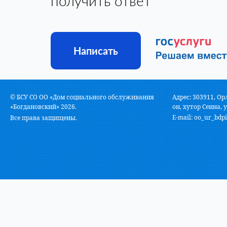
получить ответ
Написать
© БСУ СО ОО «Дом социального обслуживания
Адрес: 303911, Ор
«Богдановский» 2026.
он, хутор Сеина, у
E-mail:
oo_ur_bdpi
Все права защищены.