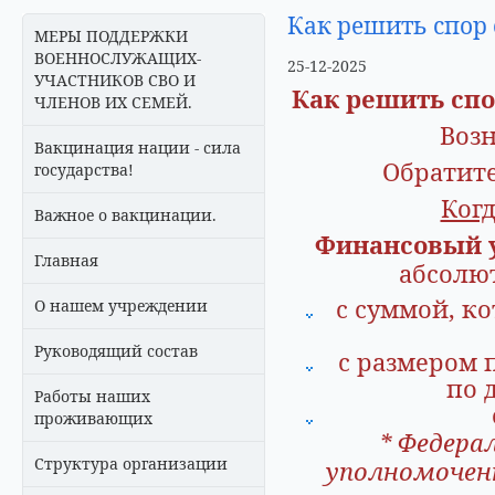
Как решить спор 
МЕРЫ ПОДДЕРЖКИ
ВОЕННОСЛУЖАЩИХ-
25-12-2025
УЧАСТНИКОВ СВО И
Как решить спо
ЧЛЕНОВ ИХ СЕМЕЙ.
Воз
Вакцинация нации - сила
Обратит
государства!
Ког
Важное о вакцинации.
Финансовый 
Главная
абсолю
с суммой, к
О нашем учреждении
Руководящий состав
с размером 
по 
Работы наших
проживающих
* Федера
Структура организации
уполномочен