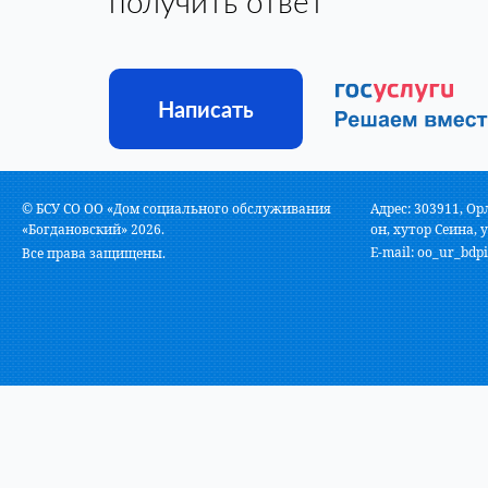
получить ответ
Написать
© БСУ СО ОО «Дом социального обслуживания
Адрес: 303911, Ор
«Богдановский» 2026.
он, хутор Сеина, у
E-mail:
oo_ur_bdpi
Все права защищены.