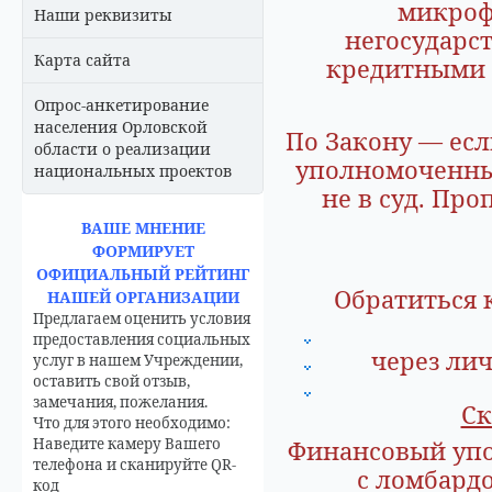
микроф
Наши реквизиты
негосударс
Карта сайта
кредитными 
Опрос-анкетирование
населения Орловской
По Закону — ес
области о реализации
уполномоченный
национальных проектов
не в суд. Про
ВАШЕ МНЕНИЕ
ФОРМИРУЕТ
ОФИЦИАЛЬНЫЙ РЕЙТИНГ
Обратиться 
НАШЕЙ ОРГАНИЗАЦИИ
Предлагаем оценить условия
предоставления социальных
через ли
услуг в нашем Учреждении,
оставить свой отзыв,
замечания, пожелания.
Ск
Что для этого необходимо:
Наведите камеру Вашего
Финансовый уп
телефона и сканируйте QR-
с ломбардо
код