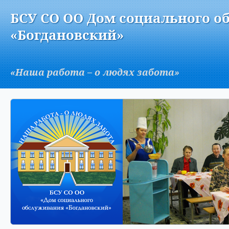
Версия для слабовидящих:
Изображения:
Вкл
БСУ СО ОО Дом социального о
A
«Богдановский»
«Наша работа – о людях забота»