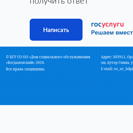
получить ответ
Написать
© БСУ СО ОО «Дом социального обслуживания
Адрес: 303911, Ор
«Богдановский» 2026.
он, хутор Сеина, у
E-mail:
oo_ur_bdpi
Все права защищены.