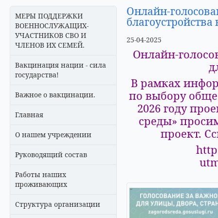
Онлайн-голосова
МЕРЫ ПОДДЕРЖКИ
благоустройства в
ВОЕННОСЛУЖАЩИХ-
УЧАСТНИКОВ СВО И
25-04-2025
ЧЛЕНОВ ИХ СЕМЕЙ.
Онлайн-голосо
д
Вакцинация нации - сила
государства!
В рамках инфо
по выбору обще
Важное о вакцинации.
2026 году про
Главная
среды» просим
проект. С
О нашем учреждении
http
Руководящий состав
utm
Работы наших
проживающих
Структура организации