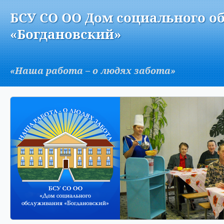
Версия для слабовидящих:
Изображения:
Вкл
БСУ СО ОО Дом социального о
A
«Богдановский»
«Наша работа – о людях забота»