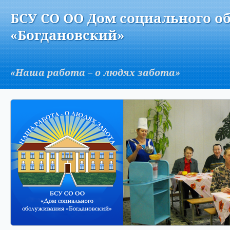
Версия для слабовидящих:
Изображения:
Вкл
БСУ СО ОО Дом социального о
A
«Богдановский»
«Наша работа – о людях забота»