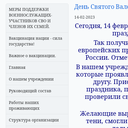
День Святого Вал
МЕРЫ ПОДДЕРЖКИ
ВОЕННОСЛУЖАЩИХ-
14-02-2023
УЧАСТНИКОВ СВО И
Сегодня, 14 фев
ЧЛЕНОВ ИХ СЕМЕЙ.
праз
Вакцинация нации - сила
Так получи
государства!
европейских п
Важное о вакцинации.
России. Отмеч
В нашем учрежд
Главная
которые проявл
О нашем учреждении
другу. Пр
праздника, 
Руководящий состав
проверили св
Работы наших
проживающих
Желающие выра
тени, смогли
Структура организации