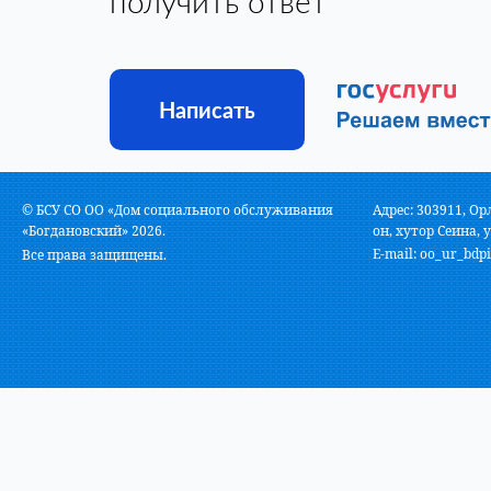
получить ответ
Написать
© БСУ СО ОО «Дом социального обслуживания
Адрес: 303911, Ор
«Богдановский» 2026.
он, хутор Сеина, у
E-mail:
oo_ur_bdpi
Все права защищены.