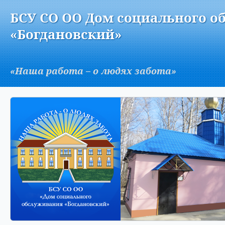
Версия для слабовидящих:
Изображения:
Вкл
БСУ СО ОО Дом социального о
A
«Богдановский»
«Наша работа – о людях забота»