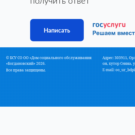
получить ответ
Написать
© БСУ СО ОО «Дом социального обслуживания
Адрес: 303911, Ор
«Богдановский» 2026.
он, хутор Сеина, у
E-mail:
oo_ur_bdpi
Все права защищены.