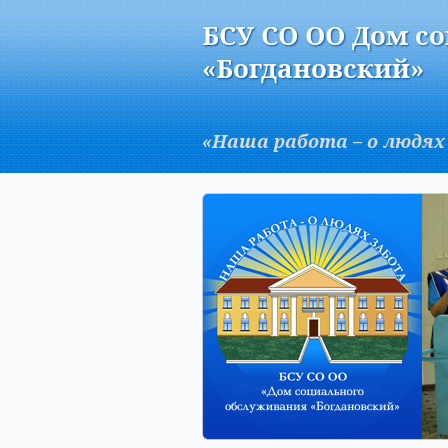
Версия для слабовидящих:
БСУ СО ОО Дом с
A
«Богдановский»
«Наша работа – о людях