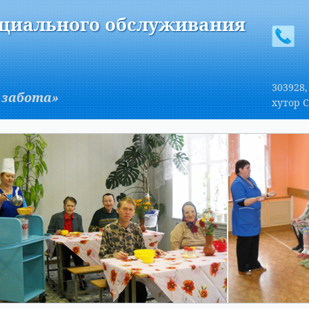
A
Изображения:
Размер шрифта:
Вкл
Выкл
A
оциального обслуживания
303928,
 забота»
хутор С