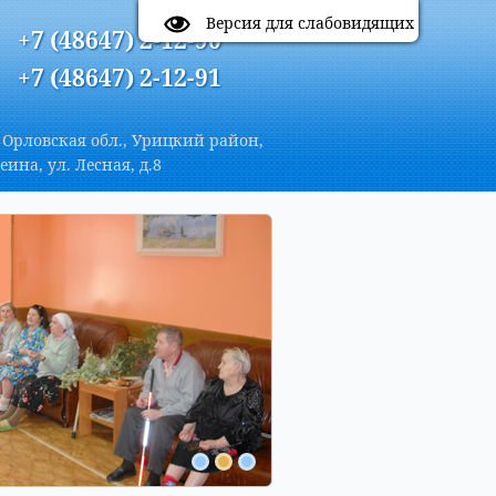
A
Цветовая схема:
A
A
A
Версия для слабовидящих
+7 (48647) 2-12-90
+7 (48647) 2-12-91
 Орловская обл., Урицкий район,
еина, ул. Лесная, д.8