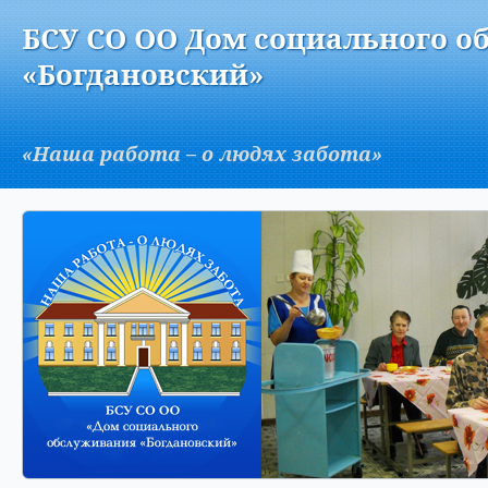
Версия для слабовидящих:
Изображения:
Вкл
БСУ СО ОО Дом социального о
A
«Богдановский»
«Наша работа – о людях забота»