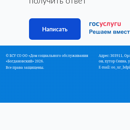
получить ответ
Написать
© БСУ СО ОО «Дом социального обслуживания
Адрес: 303911, Ор
«Богдановский» 2026.
он, хутор Сеина, у
E-mail:
oo_ur_bdpi
Все права защищены.