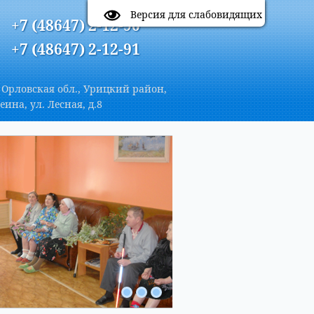
A
Цветовая схема:
A
A
A
Версия для слабовидящих
+7 (48647) 2-12-90
+7 (48647) 2-12-91
 Орловская обл., Урицкий район,
еина, ул. Лесная, д.8