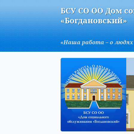
Версия для слабовидящих:
БСУ СО ОО Дом с
A
«Богдановский»
«Наша работа – о людях