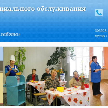
A
Изображения:
Размер шрифта:
Вкл
Выкл
A
оциального обслуживания
303928,
 забота»
хутор С