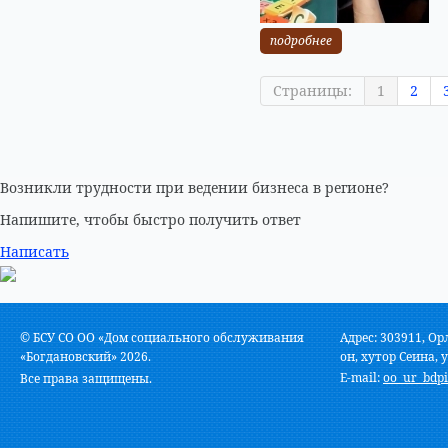
подробнее
Страницы:
1
2
Возникли трудности при ведении бизнеса в регионе?
Напишите, чтобы быстро получить ответ
Написать
© БСУ СО ОО «Дом социального обслуживания
Адрес: 303911, Ор
«Богдановский» 2026.
он, хутор Сеина, у
E-mail:
oo_ur_bdpi
Все права защищены.