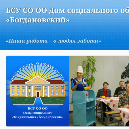
Версия для слабовидящих:
Изображения:
Вкл
БСУ СО ОО Дом социального о
A
«Богдановский»
«Наша работа – о людях забота»