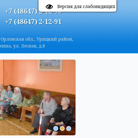
A
Цветовая схема:
A
A
A
Версия для слабовидящих
+7 (48647) 2-12-90
+7 (48647) 2-12-91
 Орловская обл., Урицкий район,
еина, ул. Лесная, д.8