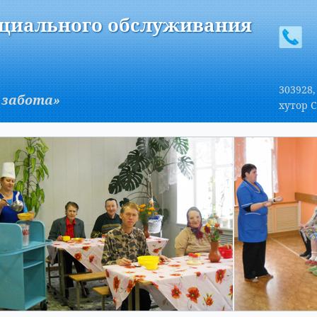
A
Изображения:
Размер шрифта:
Вкл
Выкл
A
оциального обслуживания
303928,
 забота»
хутор С