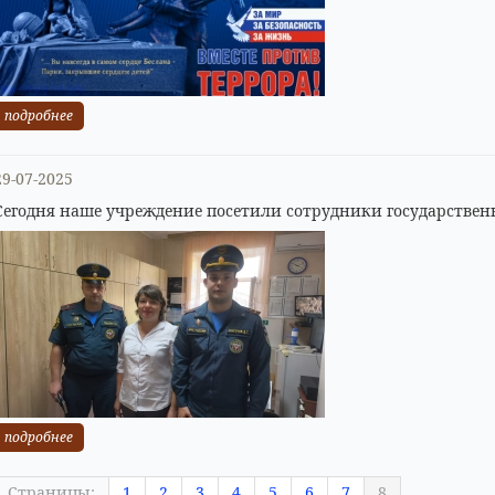
подробнее
29-07-2025
Сегодня наше учреждение посетили сотрудники государствен
подробнее
Страницы:
1
2
3
4
5
6
7
8