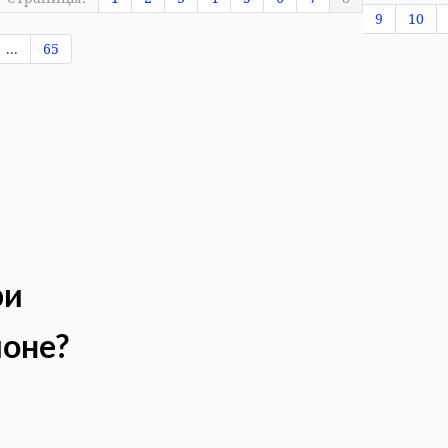
9
10
...
65
ри
ионе?