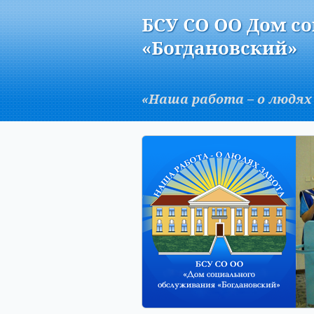
Версия для слабовидящих:
БСУ СО ОО Дом с
A
«Богдановский»
«Наша работа – о людях