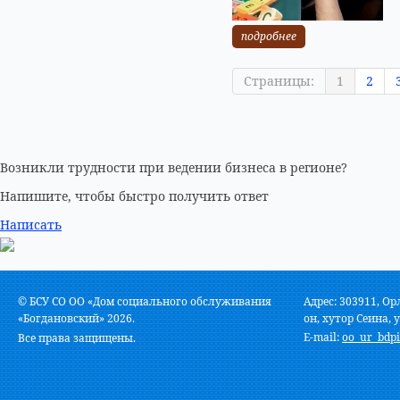
подробнее
Страницы:
1
2
Возникли трудности при ведении бизнеса в регионе?
Напишите, чтобы быстро получить ответ
Написать
© БСУ СО ОО «Дом социального обслуживания
Адрес: 303911, Ор
«Богдановский» 2026.
он, хутор Сеина, у
E-mail:
oo_ur_bdpi
Все права защищены.