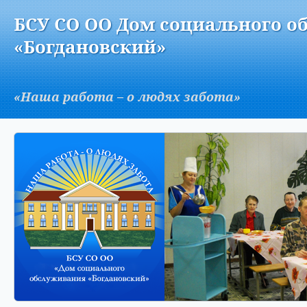
Версия для слабовидящих:
Изображения:
Вкл
БСУ СО ОО Дом социального о
A
«Богдановский»
«Наша работа – о людях забота»