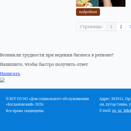
подробнее
Страницы:
1
2
Возникли трудности при ведении бизнеса в регионе?
Напишите, чтобы быстро получить ответ
Написать
© БСУ СО ОО «Дом социального обслуживания
Адрес: 303911, Ор
«Богдановский» 2026.
он, хутор Сеина, у
E-mail:
oo_ur_bdpi
Все права защищены.