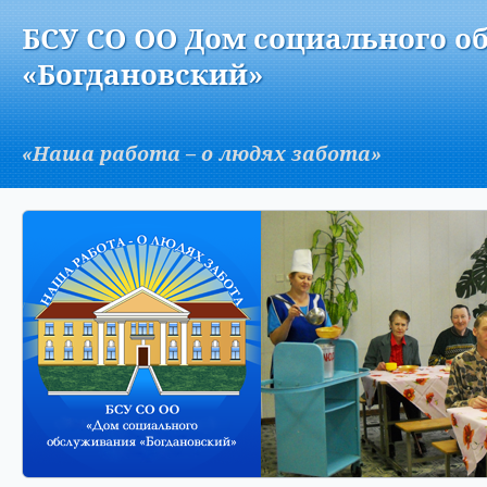
Версия для слабовидящих:
Изображения:
Вкл
БСУ СО ОО Дом социального о
A
«Богдановский»
«Наша работа – о людях забота»