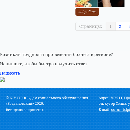
подробнее
Страницы:
1
2
Возникли трудности при ведении бизнеса в регионе?
Напишите, чтобы быстро получить ответ
Написать
© БСУ СО ОО «Дом социального обслуживания
Адрес: 303911, Ор
«Богдановский» 2026.
он, хутор Сеина, у
E-mail:
oo_ur_bdpi
Все права защищены.