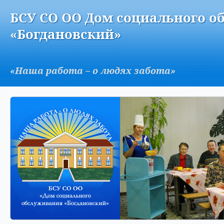
Версия для слабовидящих:
Изображения:
Вкл
БСУ СО ОО Дом социального о
A
«Богдановский»
«Наша работа – о людях забота»