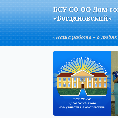
Версия для слабовидящих:
БСУ СО ОО Дом с
A
«Богдановский»
«Наша работа – о людях