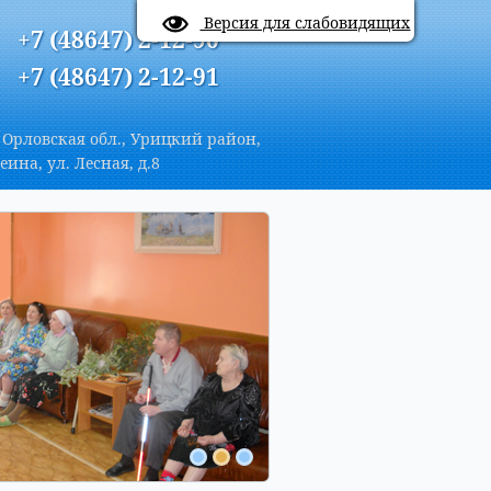
A
Цветовая схема:
A
A
A
Версия для слабовидящих
+7 (48647) 2-12-90
+7 (48647) 2-12-91
 Орловская обл., Урицкий район,
еина, ул. Лесная, д.8