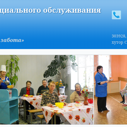
A
Изображения:
Размер шрифта:
Вкл
Выкл
A
оциального обслуживания
303928,
 забота»
хутор С