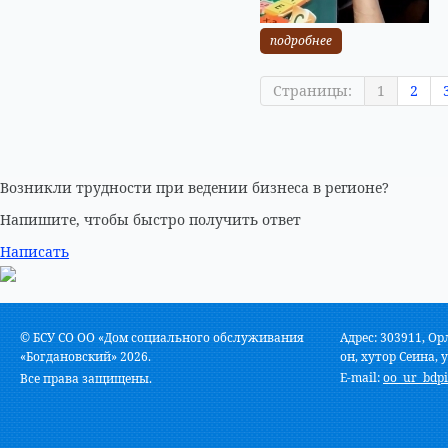
подробнее
Страницы:
1
2
Возникли трудности при ведении бизнеса в регионе?
Напишите, чтобы быстро получить ответ
Написать
© БСУ СО ОО «Дом социального обслуживания
Адрес: 303911, Ор
«Богдановский» 2026.
он, хутор Сеина, у
E-mail:
oo_ur_bdpi
Все права защищены.