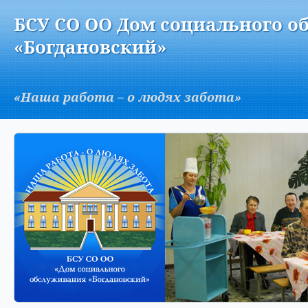
Версия для слабовидящих:
Изображения:
Вкл
БСУ СО ОО Дом социального о
A
«Богдановский»
«Наша работа – о людях забота»