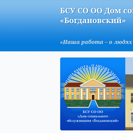
Версия для слабовидящих:
БСУ СО ОО Дом с
A
«Богдановский»
«Наша работа – о людях