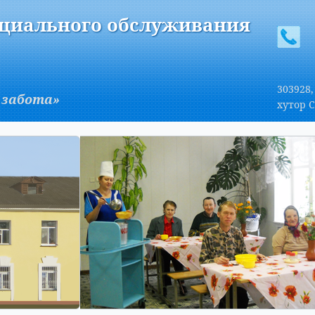
A
Изображения:
Размер шрифта:
Вкл
Выкл
A
оциального обслуживания
303928,
 забота»
хутор С