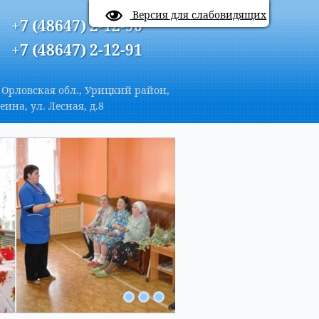
A
Цветовая схема:
A
A
A
Версия для слабовидящих
+7 (48647) 2-12-90
+7 (48647) 2-12-91
 Орловская обл., Урицкий район,
еина, ул. Лесная, д.8