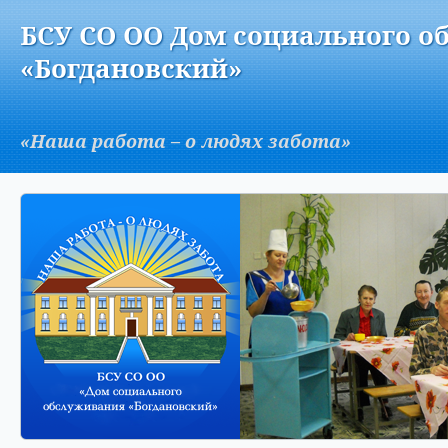
Версия для слабовидящих:
Изображения:
Вкл
БСУ СО ОО Дом социального о
A
«Богдановский»
«Наша работа – о людях забота»