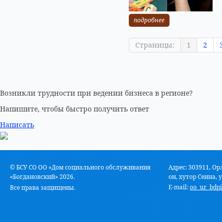
подробнее
Страницы:
1
2
Возникли трудности при ведении бизнеса в регионе?
Напишите, чтобы быстро получить ответ
Написать
© БСУ СО ОО «Дом социального обслуживания
Адрес: 303911, Ор
«Богдановский» 2026.
он, хутор Сеина, у
E-mail:
oo_ur_bdpi
Все права защищены.