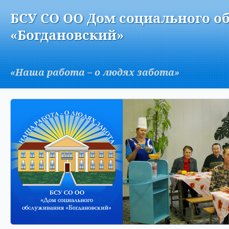
Версия для слабовидящих:
Изображения:
Вкл
БСУ СО ОО Дом социального о
A
«Богдановский»
«Наша работа – о людях забота»