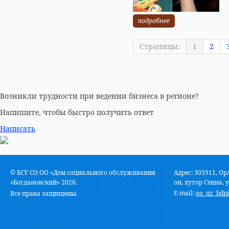
подробнее
Страницы:
1
2
Возникли трудности при ведении бизнеса в регионе?
Напишите, чтобы быстро получить ответ
Написать
© БСУ СО ОО «Дом социального обслуживания
Адрес: 303911, Ор
«Богдановский» 2026.
он, хутор Сеина, у
E-mail:
oo_ur_bdpi
Все права защищены.