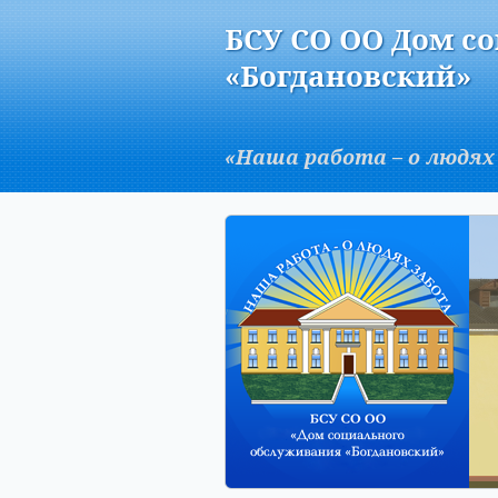
Версия для слабовидящих:
БСУ СО ОО Дом с
A
«Богдановский»
«Наша работа – о людях