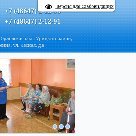
A
Цветовая схема:
A
A
A
Версия для слабовидящих
+7 (48647) 2-12-90
+7 (48647) 2-12-91
 Орловская обл., Урицкий район,
еина, ул. Лесная, д.8