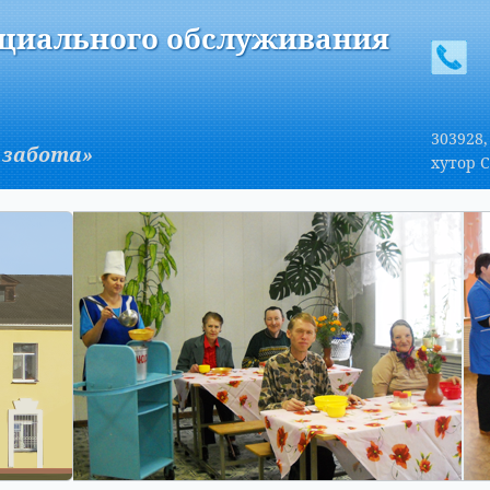
A
Изображения:
Размер шрифта:
Вкл
Выкл
A
оциального обслуживания
303928,
 забота»
хутор С