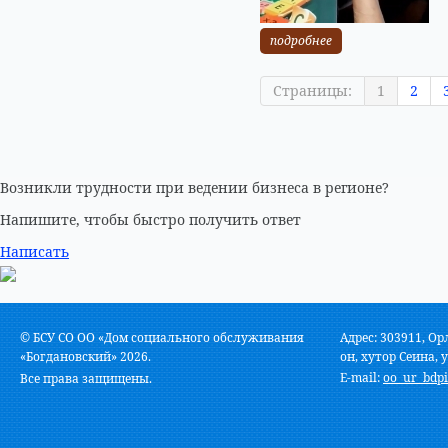
подробнее
Страницы:
1
2
Возникли трудности при ведении бизнеса в регионе?
Напишите, чтобы быстро получить ответ
Написать
© БСУ СО ОО «Дом социального обслуживания
Адрес: 303911, Ор
«Богдановский» 2026.
он, хутор Сеина, у
E-mail:
oo_ur_bdpi
Все права защищены.