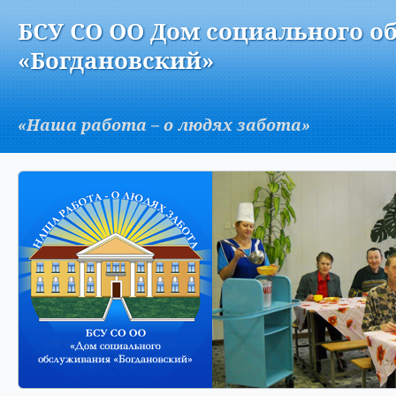
Версия для слабовидящих:
Изображения:
Вкл
БСУ СО ОО Дом социального о
A
«Богдановский»
«Наша работа – о людях забота»