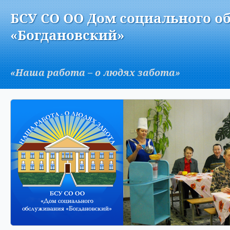
Версия для слабовидящих:
Изображения:
Вкл
БСУ СО ОО Дом социального о
A
«Богдановский»
«Наша работа – о людях забота»