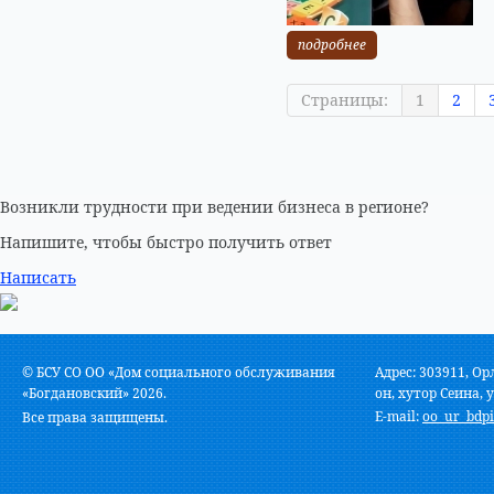
подробнее
Страницы:
1
2
Возникли трудности при ведении бизнеса в регионе?
Напишите, чтобы быстро получить ответ
Написать
© БСУ СО ОО «Дом социального обслуживания
Адрес: 303911, Ор
«Богдановский» 2026.
он, хутор Сеина, у
E-mail:
oo_ur_bdpi
Все права защищены.